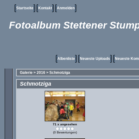
Startseite
Kontakt
Anmelden
Fotoalbum Stettener Stump
Albenliste
Neueste Uploads
Neueste Kom
Galerie
>
2016
>
Schmotziga
Schmotziga
71 x angesehen
(0 Bewertungen)