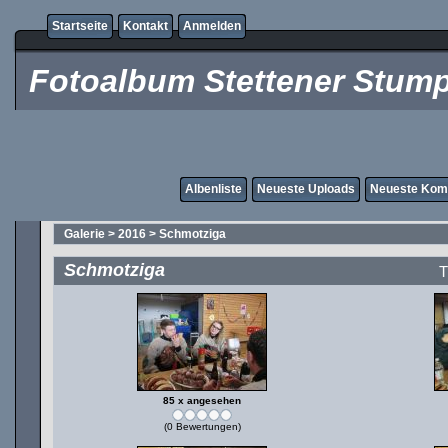
Startseite
Kontakt
Anmelden
Fotoalbum Stettener Stump
Albenliste
Neueste Uploads
Neueste Kom
Galerie
>
2016
>
Schmotziga
Schmotziga
T
85 x angesehen
(0 Bewertungen)